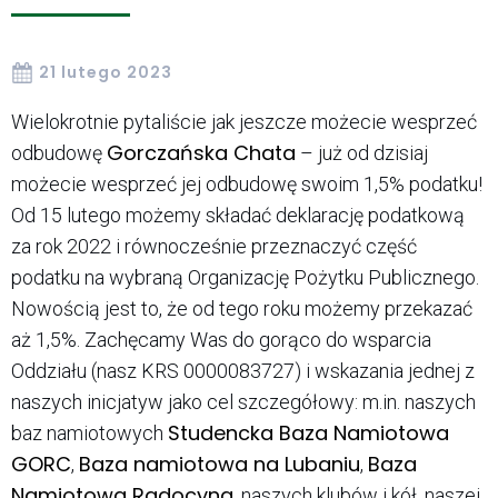
21 lutego 2023
Wielokrotnie pytaliście jak jeszcze możecie wesprzeć
Gorczańska Chata
odbudowę
– już od dzisiaj
możecie wesprzeć jej odbudowę swoim 1,5% podatku!
Od 15 lutego możemy składać deklarację podatkową
za rok 2022 i równocześnie przeznaczyć część
podatku na wybraną Organizację Pożytku Publicznego.
Nowością jest to, że od tego roku możemy przekazać
aż 1,5%. Zachęcamy Was do gorąco do wsparcia
Oddziału (nasz KRS 0000083727) i wskazania jednej z
naszych inicjatyw jako cel szczegółowy: m.in. naszych
Studencka Baza Namiotowa
baz namiotowych
GORC
Baza namiotowa na Lubaniu
Baza
,
,
Namiotowa Radocyna
, naszych klubów i kół, naszej