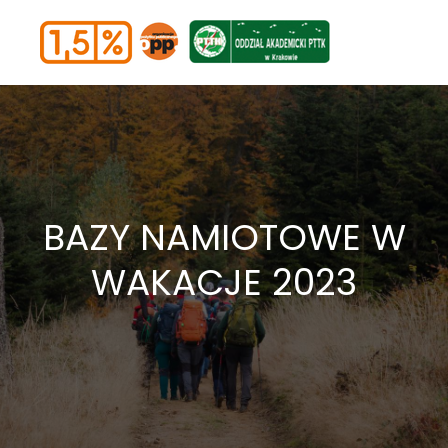
BAZY NAMIOTOWE W
WAKACJE 2023