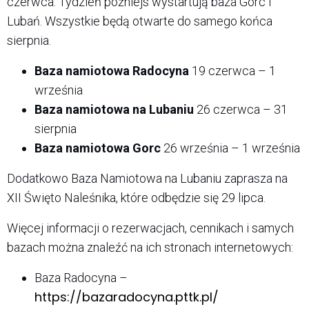
czerwca. Tydzień późniejs wystartują baza Gorc i
Lubań. Wszystkie będą otwarte do samego końca
sierpnia.
Baza namiotowa Radocyna
19 czerwca – 1
września
Baza namiotowa na Lubaniu
26 czerwca – 31
sierpnia
Baza namiotowa Gorc
26 września – 1 września
Dodatkowo Baza Namiotowa na Lubaniu zaprasza na
XII Święto Naleśnika, które odbędzie się 29 lipca.
Więcej informacji o rezerwacjach, cennikach i samych
bazach można znaleźć na ich stronach internetowych:
Baza Radocyna –
https://bazaradocyna.pttk.pl/