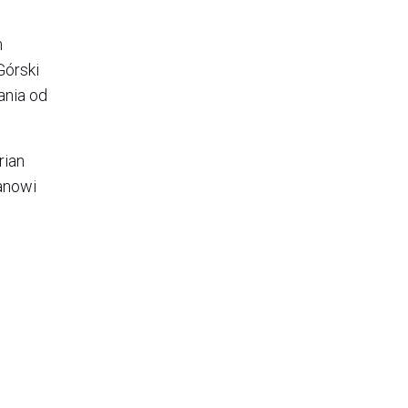
m
Górski
ania od
rian
anowi