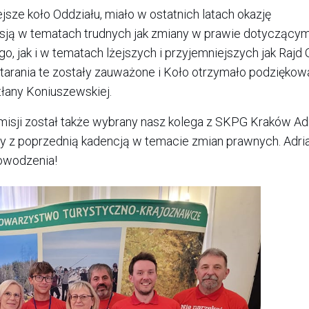
jsze koło Oddziału, miało w ostatnich latach okazję
ją w tematach trudnych jak zmiany w prawie dotyczący
, jak i w tematach lżejszych i przyjemniejszych jak Rajd 
rania te zostały zauważone i Koło otrzymało podziękow
łany Koniuszewskiej.
misji został także wybrany nasz kolega z SKPG Kraków Ad
y z poprzednią kadencją w temacie zmian prawnych. Adri
owodzenia!