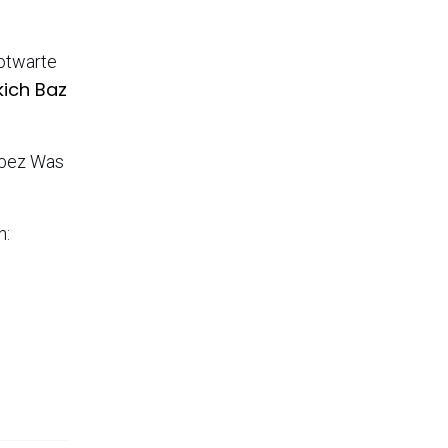
otwarte
kich Baz
 bez Was
h: