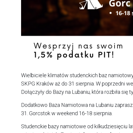
Wielbiciele klimatów studenckich baz namioto
SKPG Kraków aż do 31 sierpnia. W poprzedni we
Dołączyły do Bazy na Lubaniu, która rozbiła się 
Dodatkowo Baza Namiotowa na Lubaniu zaprasza w
31. Gorcstok w weekend 16-18 sierpnia.
Studenckie bazy namiotowe od kilkudziesięciu la