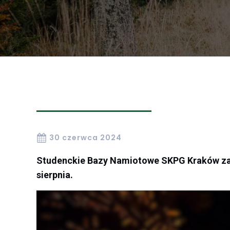
30 czerwca 2024
Studenckie Bazy Namiotowe SKPG Kraków zap
sierpnia.