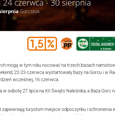
wych mogą w tym roku nocować na trzech bazach namioto
ekend, 22-23 czerwca wystartowały bazy na Gorcu i w Ra
tydzień wcześniej, 16 czerwca.
 sobotę 27 lipca na XII Święto Naleśnika, a Baza Gorc n
t zapewniają turystom miejsce odpoczynku i schronienia w