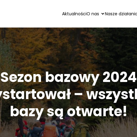
Aktualności
O nas
Nasze działani
Sezon bazowy 2024
startował – wszyst
bazy są otwarte!