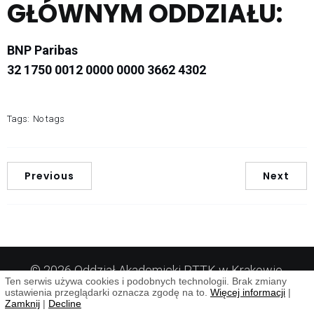
GŁÓWNYM ODDZIAŁU:
BNP Paribas
32 1750 0012 0000 0000 3662 4302
Tags:
No tags
Previous
Next
© 2026 Oddział Akademicki PTTK w Krakowie.
Ten serwis używa cookies i podobnych technologii. Brak zmiany
Kubio
Created with
using WordPress and
ustawienia przeglądarki oznacza zgodę na to.
Więcej informacji
|
Zamknij
|
Decline