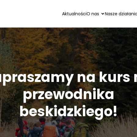
Aktualności
O nas
Nasze działani
apraszamy na kurs 
przewodnika
beskidzkiego!